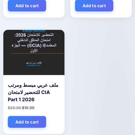
was:
is:
was:
is:
$20.00.
$10.00.
$20.00.
$10.00.
Add to cart
Add to cart
ملف عربي مبسط ومرتب
للتحضير لامتحان CIA
Part 1 2026
Original
Current
$
20.00
$
10.00
price
price
was:
is:
$20.00.
$10.00.
Add to cart