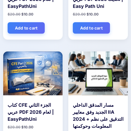
EasyPathUni
Easy Path Uni
Original
Current
Original
Current
$
20.00
$
10.00
$
20.00
$
10.00
price
price
price
price
was:
is:
was:
is:
$20.00.
$10.00.
$20.00.
$10.00.
Add to cart
Add to cart
مسار المدقق الداخلي
كتاب CFE الجزء الثاني
الجديد وفق معايير IIA
عربي PDF لعام 2026 |
EasyPathUni
2024 + التدقيق على نظم
المعلومات وحوكمتها
Original
Current
$
20.00
$
10.00