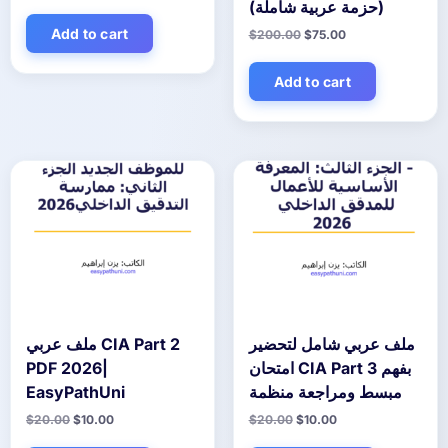
price
price
(حزمة عربية شاملة)
was:
is:
$20.00.
$10.00.
Add to cart
Original
Current
$
200.00
$
75.00
price
price
was:
is:
$200.00.
$75.00.
Add to cart
ملف عربي شامل لتحضير
ملف عربي CIA Part 2
PDF 2026|
امتحان CIA Part 3 بفهم
EasyPathUni
مبسط ومراجعة منظمة
Original
Current
Original
Current
$
20.00
$
10.00
$
20.00
$
10.00
price
price
price
price