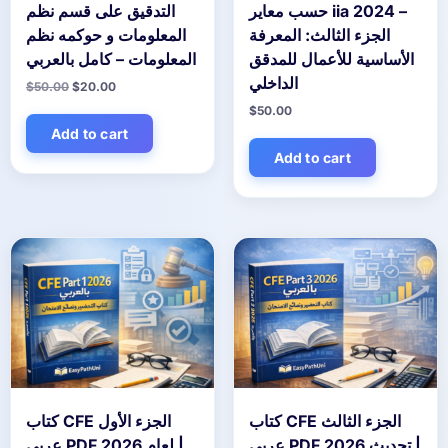
حسب معاير iia 2024 –
التدقيق على قسم نظم
الجزء الثالث: المعرفة
المعلومات و حوكمه نظم
الأساسية للأعمال للمدقق
المعلومات – كامل بالعربي
الداخلي
Original
Current
$
50.00
$
20.00
price
price
$
50.00
was:
is:
$50.00.
$20.00.
Add to cart
Add to cart
كتاب CFE الجزء الثالث
كتاب CFE الجزء الأول
عربي PDF تحديث 2026 |
عربي PDF لعام 2026 |