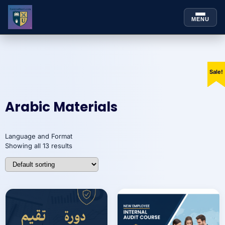
MENU
Skip to
Skip
content
to
content
Sale!
Sale!
Sale!
Sale!
Sale!
Sale!
Sale!
Sale!
Arabic Materials
Language and Format
Showing all 13 results