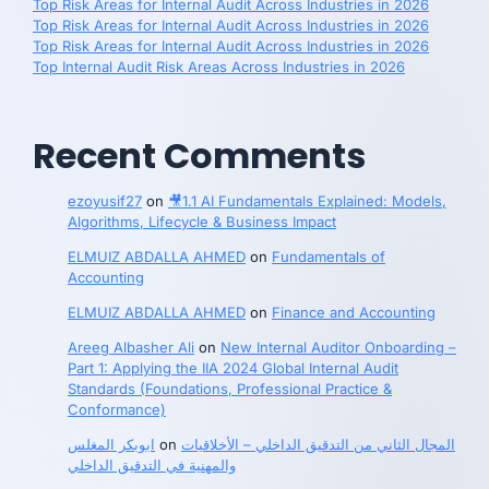
Top Risk Areas for Internal Audit Across Industries in 2026
Top Risk Areas for Internal Audit Across Industries in 2026
Top Risk Areas for Internal Audit Across Industries in 2026
Top Internal Audit Risk Areas Across Industries in 2026
Recent Comments
ezoyusif27
on
🎥1.1 AI Fundamentals Explained: Models,
Algorithms, Lifecycle & Business Impact
ELMUIZ ABDALLA AHMED
on
Fundamentals of
Accounting
ELMUIZ ABDALLA AHMED
on
Finance and Accounting
Areeg Albasher Ali
on
New Internal Auditor Onboarding –
Part 1: Applying the IIA 2024 Global Internal Audit
Standards (Foundations, Professional Practice &
Conformance)
ابوبكر المغلس
on
المجال الثاني من التدقيق الداخلي – الأخلاقيات
والمهنية في التدقيق الداخلي