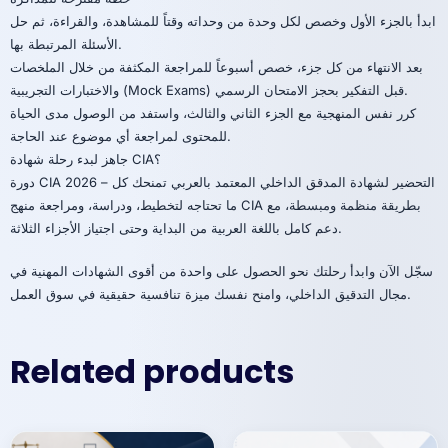
ابدأ بالجزء الأول وخصص لكل وحدة من وحداته وقتاً للمشاهدة، والقراءة، ثم حل
الأسئلة المرتبطة بها.
بعد الانتهاء من كل جزء، خصص أسبوعاً للمراجعة المكثفة من خلال الملخصات
والاختبارات التجريبية (Mock Exams) قبل التفكير بحجز الامتحان الرسمي.
كرر نفس المنهجية مع الجزء الثاني والثالث، واستفد من الوصول مدى الحياة
للمحتوى لمراجعة أي موضوع عند الحاجة.
جاهز لبدء رحلة شهادة CIA؟
دورة CIA 2026 – التحضير لشهادة المدقق الداخلي المعتمد بالعربي تمنحك كل
ما تحتاجه لتخطيط، ودراسة، ومراجعة منهج CIA بطريقة منظمة ومبسطة، مع
دعم كامل باللغة العربية من البداية وحتى اجتياز الأجزاء الثلاثة.
سجّل الآن وابدأ رحلتك نحو الحصول على واحدة من أقوى الشهادات المهنية في
مجال التدقيق الداخلي، وامنح نفسك ميزة تنافسية حقيقية في سوق العمل.
Related products