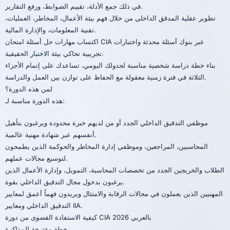
في ذلك جمع الأدلة، تقييم الضوابط، ورفع التقارير.
تطوير عقلية المدقق الداخلي من خلال فهم بيئة الأعمال، المخاطر، العمليات،
تقنية المعلومات، والإدارة المالية.
اكتساب مهارات حل أسئلة امتحان CIA عبر بنوك أسئلة محدثة واختبارات
تجريبية تحاكي بيئة الاختبار الحقيقية.
بناء خطة دراسة شخصية مناسبة لجدولك اليومي، تساعدك على إتمام الأجزاء
الثلاثة في فترة زمنية معقولة مع الحفاظ على توازن بين العمل والدراسة.
لمن هذه الدورة؟
هذه الدورة مناسبة لـ:
موظفي التدقيق الداخلي الجدد أو من لديهم خبرة محدودة ويرغبون بتأهيل
أنفسهم عبر شهادة مهنية عالمية.
المحاسبين، المراجعين، وموظفي إدارة المخاطر والحوكمة الذين يطمحون
لتوسيع مجالات عملهم.
الطلاب والخريجين الجدد من تخصصات المحاسبة، التمويل، وإدارة الأعمال الذين
يرغبون بدخول مجال التدقيق الداخلي بقوة.
المهنيين الذين يعملون في مجالات الرقابة والامتثال ويريدون فهماً أعمق لمعايير
التدقيق الداخلي ومعايير IIA.
كيفية الاستفادة القصوى من دورة CIA 2026 بالعربي
خطة مقترحة للمذاكرة