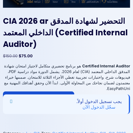
CIA 2026 ar التحضير لشهادة المدقق
الداخلي المعتمد (Certified Internal
Auditor)
Original
Current
$
150.00
$
75.00
price
price
Certified Internal Auditor
هو برنامج تحضيري متكامل لاجتياز امتحان شهادة
was:
is:
المدقق الداخلي المعتمد (CIA) لعام 2026. يشمل الدورة مواد دراسية PDF،
$150.00.
$75.00.
فيديوهات شرح، واختبارات تجريبية تغطي الأجزاء الثلاثة للامتحان. صممها خبراء
معتمدون لضمان نجاحك من المحاولة الأولى. ابدأ الآن وحقق أهدافك المهنية مع
EasyPathUni.
CIA
Add to cart
2026
يجب تسجيل الدخول أولاً.
ar
سجّل الدخول الآن
التحضير
لشهادة
المدقق
الداخلي