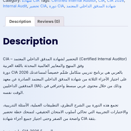
,
CIA 2026
,
CIA
,
Certified Internal Auditor
Tags:
شهادة CIA
Category:
المعتمد
شهادة المدقق الداخلي المعتمد
,
دورة CIA
,
تحضير CIA
,
Internal Audit
(Certified
Internal
Auditor)
Description
Reviews (0)
quantity
Description
CIA – التحضير لشهادة المدقق الداخلي المعتمد (Certified Internal Auditor)
وفق المنهج والمعايير العالمية المحدثة باللغة العربية
دورة CIA 2026 بالعربي هي برنامج تدريبي متكامل صُمِّم خصيصاً لمساعدتك
على اجتياز الأجزاء الثلاثة من شهادة المدقق الداخلي المعتمد الصادرة عن معهد
المدققين الداخليين (IIA)، وذلك من خلال محتوى عربي مبسط واحترافي في
الوقت نفسه.
تجمع هذه الدورة بين الشرح النظري، التطبيقات العملية، الأسئلة التدريبية،
والاختبارات التجريبية التي تحاكي أسلوب الامتحان الحقيقي، لتمنحك خطة تحضير
واضحة من الصفر وحتى اجتياز جميع أجزاء شهادة CIA بثقة.