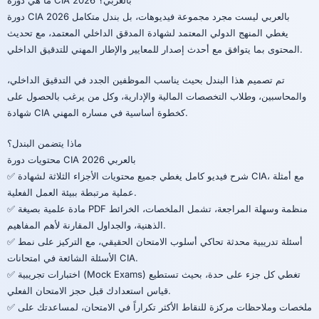
ما هي دورة CIA 2026 بالعربي؟
دورة CIA 2026 بالعربي ليست مجرد مجموعة فيديوهات، بل بندل متكامل
يغطي المنهج الدولي المعتمد لشهادة المدقق الداخلي المعتمد، مع تحديث
المحتوى بما يتوافق مع أحدث إصدار للمعايير والإطار المهني للتدقيق الداخلي.
تم تصميم هذا البندل بحيث يناسب الموظفين الجدد في التدقيق الداخلي،
والمحاسبين، وطلاب التخصصات المالية والإدارية، وكل من يرغب بالحصول على
شهادة CIA كخطوة أساسية في مساره المهني.
ماذا يتضمن البندل؟
محتويات دورة CIA 2026 بالعربي
✅ شرح فيديو كامل يغطي جميع محتويات الأجزاء الثلاثة لشهادة CIA، مع أمثلة
عملية مرتبطة ببيئة العمل الفعلية.
✅ مادة علمية بصيغة PDF منظمة وسهلة المراجعة، تشمل الملخصات، الخرائط
الذهنية، والجداول المقارنة لأهم المفاهيم.
✅ أسئلة تدريبية محدثة تحاكي أسلوب الامتحان الحقيقي، مع التركيز على نمط
الأسئلة الشائعة في امتحانات CIA.
✅ اختبارات تجريبية (Mock Exams) تغطي كل جزء على حدة، بحيث تستطيع
قياس استعدادك قبل حجز الامتحان الفعلي.
✅ ملخصات وملاحظات مركزة للنقاط الأكثر تكراراً في الامتحان، لمساعدتك على