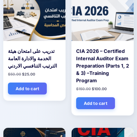
CIA 2026 – Certified
تدريب على امتحان هيئة
Internal Auditor Exam
الخدمة والادارة العامة
Preparation (Parts 1, 2
الترتيب التنافسي الاردني
& 3) –Training
Original
Current
$
50.00
$
25.00
price
price
Program
was:
is:
$50.00.
$25.00.
Add to cart
Original
Current
$
150.00
$
100.00
price
price
was:
is:
$150.00.
$100.00.
Add to cart