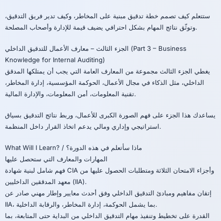
ستتعلم كيف تصمم خطة تدقيق مبنية على المخاطر، وكيف تدير فريق التدقيق،
وتوثّق نتائج المهام بشكل احترافي يضيف قيمة للإدارة وأصحاب المصلحة.
الجزء الثالث – معارف الأعمال للتدقيق الداخلي (Part 3 – Business
Knowledge for Internal Auditing)
يغطي الجزء الثالث مجموعة من المعارف العامة التي يجب أن يمتلكها المدقق
الداخلي، مثل الذكاء في مجال الأعمال، الحوكمة المؤسسية، إدارة المخاطر،
تقنية المعلومات، أمن المعلومات، والإدارة المالية.
يساعدك هذا الجزء على فهم الصورة الكبرى للأعمال، وربط نتائج التدقيق بسياق
استراتيجي وإداري ومالي يدعم اتخاذ القرار داخل المنظمة.
What Will I Learn? / ماذا سأتعلم في هذه الدورة؟
المهارات والمعارف التي ستحصل عليها
فهم شامل لبنية شهادة CIA وأجزاء الامتحان الثلاثة ومتطلبات الحصول عليها من
معهد المدققين الداخليين (IIA).
إتقان مفاهيم ومبادئ التدقيق الداخلي وفق أحدث معايير وإطار مهني صادر عن
IIA، بما يشمل الحوكمة، إدارة المخاطر، والرقابة الداخلية.
القدرة على تخطيط وتنفيذ مهام التدقيق الداخلي من البداية حتى المتابعة، بما