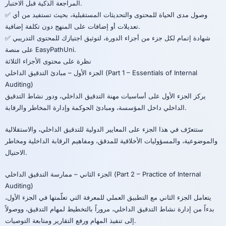
المراجعة الذكية قبل الاختبار.
✅ وصول مدى الحياة للمحتوى والتحديثات المستقبلية، بحيث تستفيد من أي
تعديلات أو إضافات على المنهج دون تكلفة إضافية.
✅ شهادة إتمام لكل جزء من أجزاء الدورة، لتوثيق اجتيازك للمحتوى التدريبي
على منصة EasyPathUni.
نظرة على محتوى الأجزاء الثلاثة
الجزء الأول – مبادئ التدقيق الداخلي (Part 1 – Essentials of Internal
Auditing)
يركز الجزء الأول على أساسيات مهنة التدقيق الداخلي، ودور نشاط التدقيق
الداخلي داخل المؤسسة، ومبادئ الحوكمة وإدارة المخاطر والرقابة.
ستتعرّف في هذا الجزء على المعايير الدولية للتدقيق الداخلي، والاستقلالية
والموضوعية، والمسؤوليات الأخلاقية للمدقق، ومفاهيم الرقابة الداخلية ومخاطر
الاحتيال.
الجزء الثاني – ممارسة التدقيق الداخلي (Part 2 – Practice of Internal
Auditing)
يتعامل الجزء الثاني مع التطبيق العملي للمعرفة التي تعلّمتها في الجزء الأول،
بدءاً من إدارة نشاط التدقيق الداخلي، مروراً بالتخطيط لمهام التدقيق، ووصولاً
إلى تنفيذ المهام ورفع التقارير ومتابعة التوصيات.